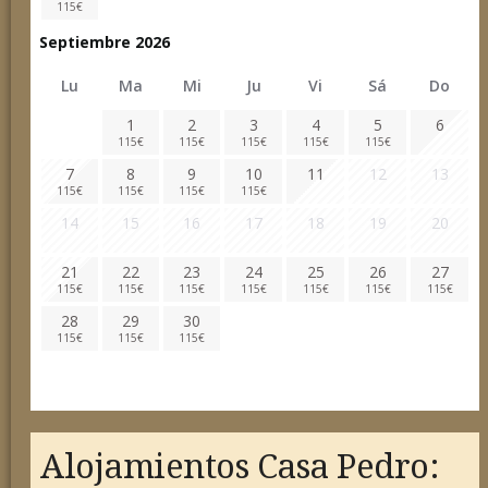
115
€
Septiembre 2026
Lu
Ma
Mi
Ju
Vi
Sá
Do
1
2
3
4
5
6
115
€
115
€
115
€
115
€
115
€
7
8
9
10
11
12
13
115
€
115
€
115
€
115
€
14
15
16
17
18
19
20
21
22
23
24
25
26
27
115
€
115
€
115
€
115
€
115
€
115
€
115
€
28
29
30
115
€
115
€
115
€
Alojamientos Casa Pedro: